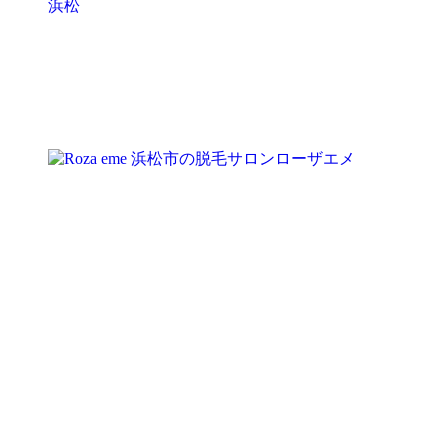
NPO法人ローザ新体操クラブ浜松
〒
433-
凜として
8123
静岡県浜松市中央区幸5丁目3-26
美しく。感動を伝えられる踊りを。
見学希望、ご入会についてのご不明な点などございました