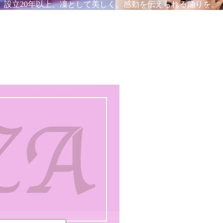
設立20年
以上。凜として美しく。感動を伝えられる踊りを。